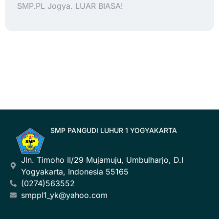
SMP.PL Jogya. LUAR BIASA!
SMP PANGUDI LUHUR 1 YOGYAKARTA
Jln. Timoho II/29 Mujamuju, Umbulharjo, D.I
Yogyakarta, Indonesia 55165
(0274)563552
smppl1_yk@yahoo.com