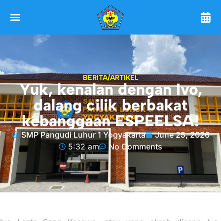
BERITA/ARTIKEL
Yuk, kenalan dengan Ivo,
dalang cilik berbakat
kebanggaan ESPEELSA!
SMP Pangudi Luhur 1 Yogyakarta
June 25, 2026
5:32 am
No Comments