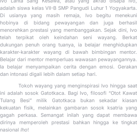
Ivo Lanta Sang Kesawa, atau yang akrab disapa Ivo,
adalah siswa kelas VII-B SMP Pangudi Luhur 1 Yogyakarta.
Di usianya yang masih remaja, Ivo begitu menekuni
hobinya di bidang pewayangan dan juga berhasil
menorehkan prestasi yang membanggakan. Sejak dini, Ivo
telah terpikat oleh keindahan seni wayang. Berkat
dukungan penuh orang tuanya, ia belajar menghidupkan
karakter-karakter wayang di bawah bimbingan mentor.
Belajar dari mentor memperluas wawasan pewayangannya.
Ia belajar menyampaikan cerita dengan emosi. Gerakan
dan intonasi digali lebih dalam setiap hari.
Tokoh wayang yang menginspirasi Ivo hingga saat
ini adalah sosok Gatotkaca. Bagi Ivo, filosofi “Otot Kawat
Tulang Besi” milik Gatotkaca bukan sekadar kiasan
kekuatan fisik, melainkan gambaran sosok ksatria yang
gagah perkasa. Semangat inilah yang dapat membawa
dirinya memperoleh prestasi bahkan hingga ke tingkat
nasional
lho
!