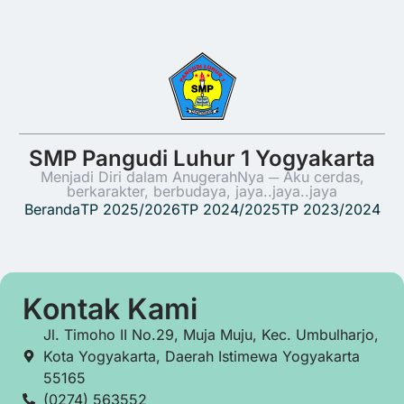
SMP Pangudi Luhur 1 Yogyakarta
Menjadi Diri dalam AnugerahNya ─ Aku cerdas,
berkarakter, berbudaya, jaya..jaya..jaya
Beranda
TP 2025/2026
TP 2024/2025
TP 2023/2024
Kontak Kami
Jl. Timoho II No.29, Muja Muju, Kec. Umbulharjo,
Kota Yogyakarta, Daerah Istimewa Yogyakarta
55165
(0274) 563552