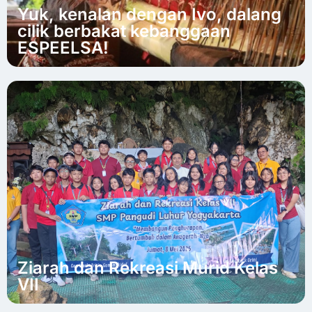
Yuk, kenalan dengan Ivo, dalang
cilik berbakat kebanggaan
ESPEELSA!
Ziarah dan Rekreasi Murid Kelas
VII