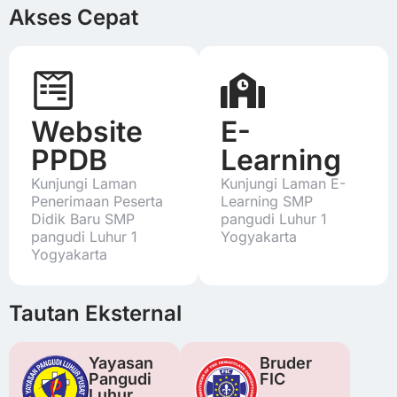
Akses Cepat
Website
E-
PPDB
Learning
Kunjungi Laman
Kunjungi Laman E-
Penerimaan Peserta
Learning SMP
Didik Baru SMP
pangudi Luhur 1
pangudi Luhur 1
Yogyakarta
Yogyakarta
Tautan Eksternal
Yayasan
Bruder
Pangudi
FIC
Luhur