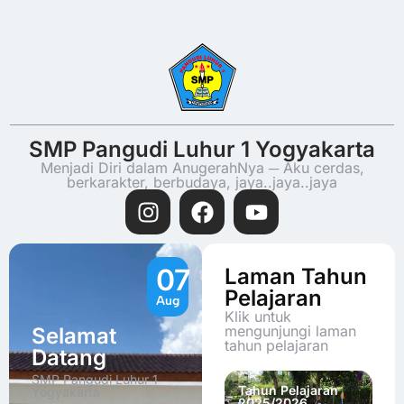
SMP Pangudi Luhur 1 Yogyakarta
Menjadi Diri dalam AnugerahNya ─ Aku cerdas,
berkarakter, berbudaya, jaya..jaya..jaya
07
Laman Tahun
Pelajaran
Aug
Klik untuk
mengunjungi laman
Selamat
tahun pelajaran
Datang
SMP Pangudi Luhur 1
Tahun Pelajaran
Yogyakarta
2025/2026