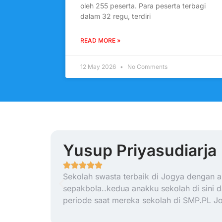
oleh 255 peserta. Para peserta terbagi
dalam 32 regu, terdiri
READ MORE »
12 May 2026
No Comments
Yusup Priyasudiarja
Sekolah swasta terbaik di Jogya dengan ar
sepakbola..kedua anakku sekolah di sini 
periode saat mereka sekolah di SMP.PL J