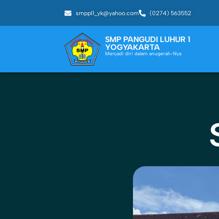
smppl1_yk@yahoo.com
(0274) 563552
SMP PANGUDI LUHUR 1
YOGYAKARTA
Menjadi diri dalam anugerah-Nya