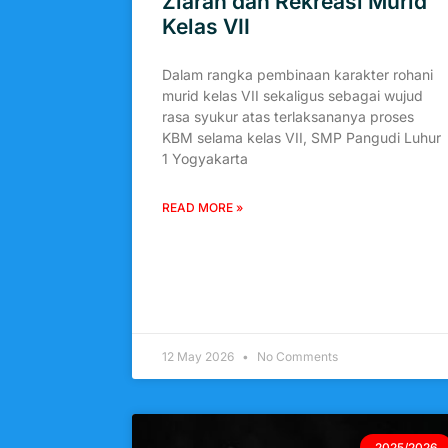
Ziarah dan Rekreasi Murid
Kelas VII
Dalam rangka pembinaan karakter rohani
murid kelas VII sekaligus sebagai wujud
rasa syukur atas terlaksananya proses
KBM selama kelas VII, SMP Pangudi Luhur
1 Yogyakarta
READ MORE »
12 May 2026
No Comments
2025/2026