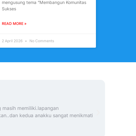
mengusung tema “Membangun Komunitas
Sukses
READ MORE »
2 April 2026
No Comments
Anse
g masih memiliki.lapangan
Sekolah ya
gkan..dan kedua anakku sangat menikmati
lengkap. 
ruang kom
sangat pr