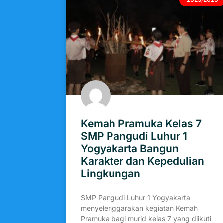
Kemah Pramuka Kelas 7
SMP Pangudi Luhur 1
Yogyakarta Bangun
Karakter dan Kepedulian
Lingkungan
SMP Pangudi Luhur 1 Yogyakarta
menyelenggarakan kegiatan Kemah
Pramuka bagi murid kelas 7 yang diikuti