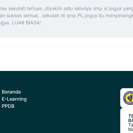
ea sekolah terluas..diyakini satu satunya smp si jogya yan
dan sukses semua...sekolah di smp PL.jogya itu menyenan
ogya. LUAR BIASA!
Beranda
E-Learning
PPDB
T
B
Ta
N