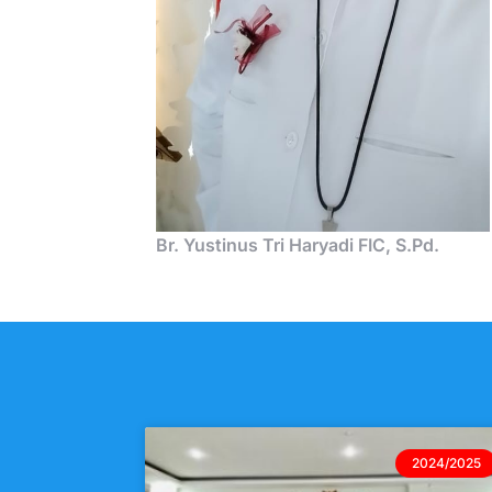
Br. Yustinus Tri Haryadi FIC, S.Pd.
2024/2025