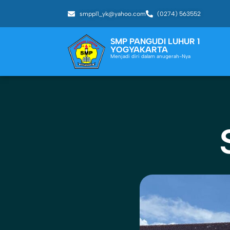
smppl1_yk@yahoo.com
(0274) 563552
SMP PANGUDI LUHUR 1
YOGYAKARTA
Menjadi diri dalam anugerah-Nya