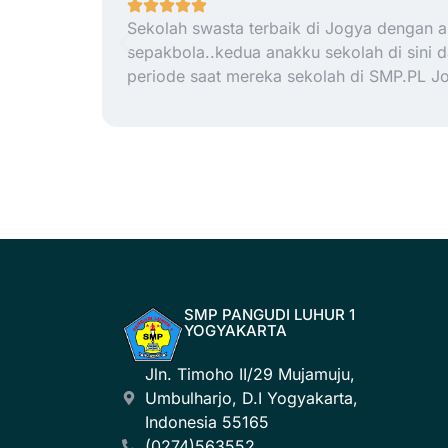
Sekolah swasta terbaik di Jogya dengan ar
sepakbola..kedua anakku sekolah di sini 
periode saat mereka sekolah di SMP.PL J
SMP PANGUDI LUHUR 1
YOGYAKARTA
Jln. Timoho II/29 Mujamuju,
Umbulharjo, D.I Yogyakarta,
Indonesia 55165
(0274)563552