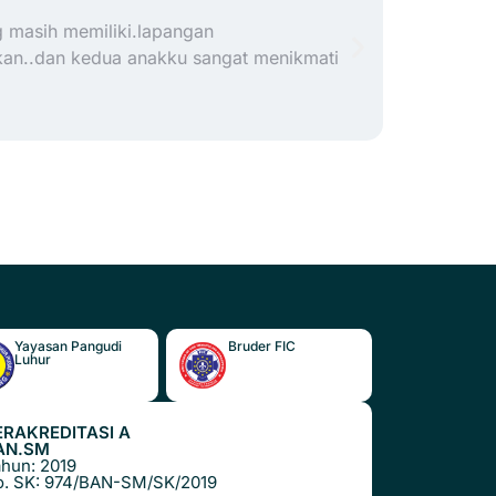
g masih memiliki.lapangan
Sekolah ya
gkan..dan kedua anakku sangat menikmati
lengkap. 
ruang kom
sangat pr
Yayasan Pangudi
Bruder FIC
Luhur
ERAKREDITASI A
AN.SM
hun: 2019
o. SK: 974/BAN-SM/SK/2019