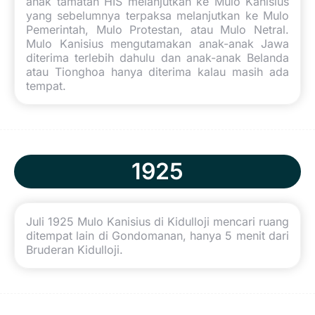
anak tamatan HIS melanjutkan ke Mulo Kanisius
yang sebelumnya terpaksa melanjutkan ke Mulo
Pemerintah, Mulo Protestan, atau Mulo Netral.
Mulo Kanisius mengutamakan anak-anak Jawa
diterima terlebih dahulu dan anak-anak Belanda
atau Tionghoa hanya diterima kalau masih ada
tempat.
1925
Juli 1925 Mulo Kanisius di Kidulloji mencari ruang
ditempat lain di Gondomanan, hanya 5 menit dari
Bruderan Kidulloji.