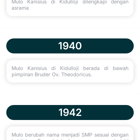
Mulo Kanisius di Kidulloji dilengkapi dengan
asrama
1940
Mulo Kanisius di Kidulloji berada di bawah
pimpinan Bruder Ov. Theodoricus.
1942
Mulo berubah nama menjadi SMP sesuai dengan