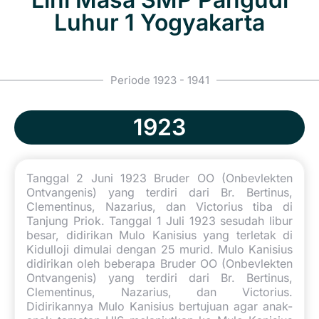
Luhur 1 Yogyakarta
Periode 1923 - 1941
1923
Tanggal 2 Juni 1923 Bruder OO (Onbevlekten
Ontvangenis) yang terdiri dari Br. Bertinus,
Clementinus, Nazarius, dan Victorius tiba di
Tanjung Priok. Tanggal 1 Juli 1923 sesudah libur
besar, didirikan Mulo Kanisius yang terletak di
Kidulloji dimulai dengan 25 murid. Mulo Kanisius
didirikan oleh beberapa Bruder OO (Onbevlekten
Ontvangenis) yang terdiri dari Br. Bertinus,
Clementinus, Nazarius, dan Victorius.
Didirikannya Mulo Kanisius bertujuan agar anak-