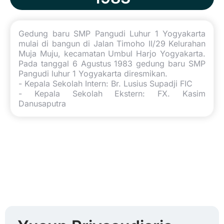
Gedung baru SMP Pangudi Luhur 1 Yogyakarta
mulai di bangun di Jalan Timoho II/29 Kelurahan
Muja Muju, kecamatan Umbul Harjo Yogyakarta.
Pada tanggal 6 Agustus 1983 gedung baru SMP
Pangudi luhur 1 Yogyakarta diresmikan.
- Kepala Sekolah Intern: Br. Lusius Supadji FIC
- Kepala Sekolah Ekstern: FX. Kasim
Danusaputra