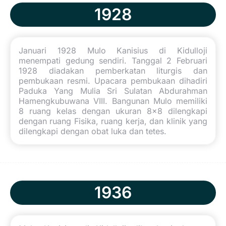
1928
Januari 1928 Mulo Kanisius di Kidulloji
menempati gedung sendiri. Tanggal 2 Februari
1928 diadakan pemberkatan liturgis dan
pembukaan resmi. Upacara pembukaan dihadiri
Paduka Yang Mulia Sri Sulatan Abdurahman
Hamengkubuwana VIII. Bangunan Mulo memiliki
8 ruang kelas dengan ukuran 8x8 dilengkapi
dengan ruang Fisika, ruang kerja, dan klinik yang
dilengkapi dengan obat luka dan tetes.
1936