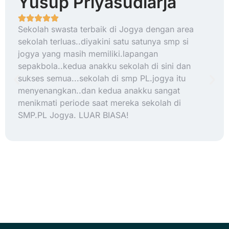
Yusup Priyasudiarja
Sekolah swasta terbaik di Jogya dengan area
sekolah terluas..diyakini satu satunya smp si
jogya yang masih memiliki.lapangan
sepakbola..kedua anakku sekolah di sini dan
sukses semua...sekolah di smp PL.jogya itu
menyenangkan..dan kedua anakku sangat
menikmati periode saat mereka sekolah di
SMP.PL Jogya. LUAR BIASA!