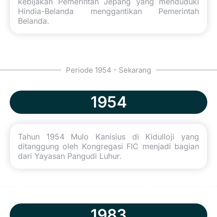
kebijakan Pemerintah Jepang yang menduduki
Hindia-Belanda menggantikan Pemerintah
Belanda.
Periode 1954 - Sekarang
1954
Tahun 1954 Mulo Kanisius di Kidulloji yang
ditanggung oleh Kongregasi FIC menjadi bagian
dari Yayasan Pangudi Luhur.
1983