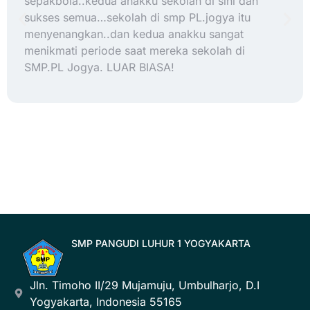
sepakbola..kedua anakku sekolah di sini dan
sukses semua…sekolah di smp PL.jogya itu
menyenangkan..dan kedua anakku sangat
menikmati periode saat mereka sekolah di
SMP.PL Jogya. LUAR BIASA!
SMP PANGUDI LUHUR 1 YOGYAKARTA
Jln. Timoho II/29 Mujamuju, Umbulharjo, D.I
Yogyakarta, Indonesia 55165