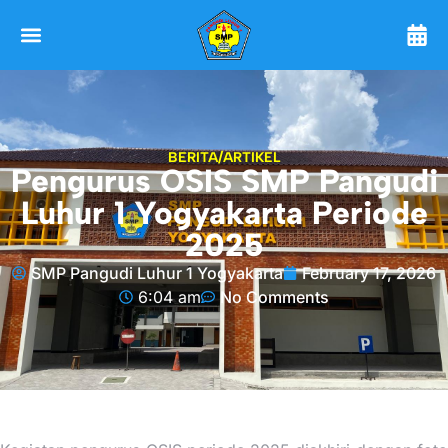
BERITA/ARTIKEL
Pengurus OSIS SMP Pangudi
Luhur 1 Yogyakarta Periode
2025
SMP Pangudi Luhur 1 Yogyakarta
February 17, 2026
6:04 am
No Comments