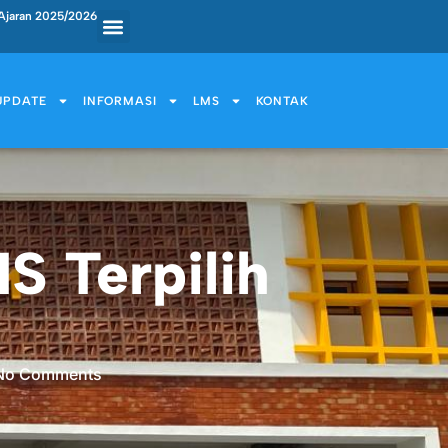
Ajaran 2025/2026
UPDATE
INFORMASI
LMS
KONTAK
S Terpilih
No Comments