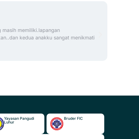
Anse
g masih memiliki.lapangan
Sekolah ya
kan..dan kedua anakku sangat menikmati
lengkap. 
ruang kom
sangat pr
Yayasan Pangudi
Bruder FIC
Luhur