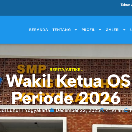
Tahun 
BERANDA
TENTANG
PROFIL
GALERI
BERITA/ARTIKEL
 Wakil Ketua OSI
Periode 2026
di Luhur 1 Yogyakarta
December 22, 2025
4:56 am