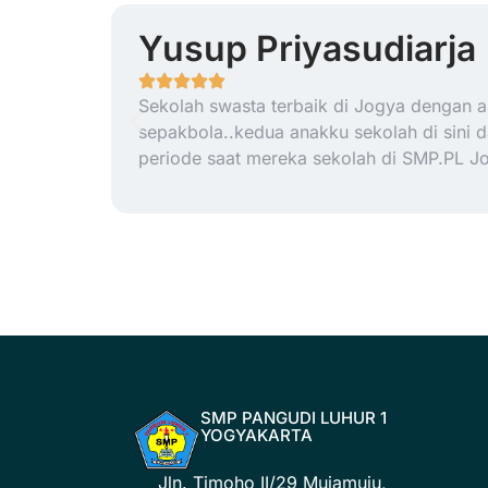
Yusup Priyasudiarja
Sekolah swasta terbaik di Jogya dengan ar
sepakbola..kedua anakku sekolah di sini
periode saat mereka sekolah di SMP.PL J
SMP PANGUDI LUHUR 1
YOGYAKARTA
Jln. Timoho II/29 Mujamuju,