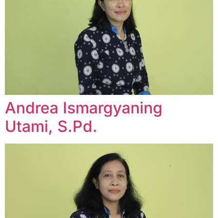
Andrea Ismargyaning
Utami, S.Pd.