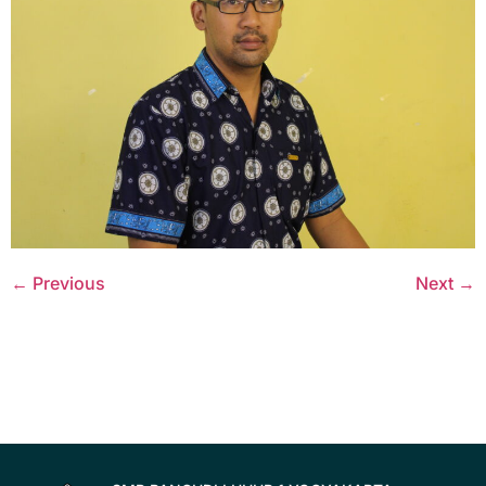
←
Previous
Next
→