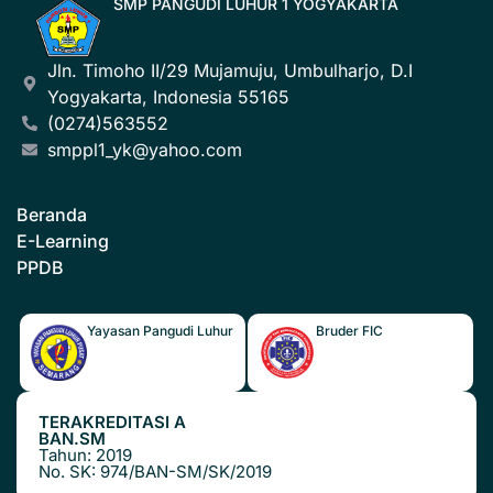
SMP PANGUDI LUHUR 1 YOGYAKARTA
Jln. Timoho II/29 Mujamuju, Umbulharjo, D.I
Yogyakarta, Indonesia 55165
(0274)563552
smppl1_yk@yahoo.com
Beranda
E-Learning
PPDB
Yayasan Pangudi Luhur
Bruder FIC
TERAKREDITASI A
BAN.SM
Tahun: 2019
No. SK: 974/BAN-SM/SK/2019