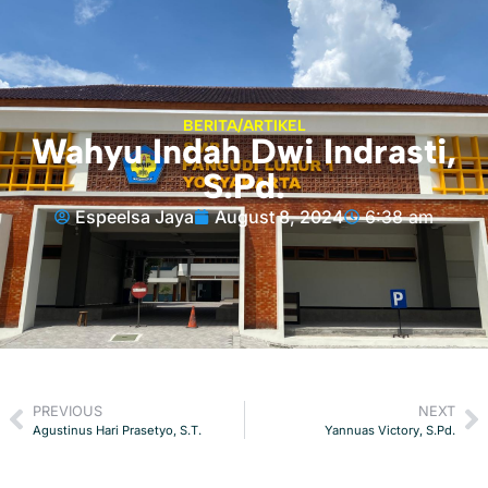
BERITA/ARTIKEL
Wahyu Indah Dwi Indrasti,
S.Pd.
Espeelsa Jaya
August 8, 2024
6:38 am
PREVIOUS
NEXT
Agustinus Hari Prasetyo, S.T.
Yannuas Victory, S.Pd.