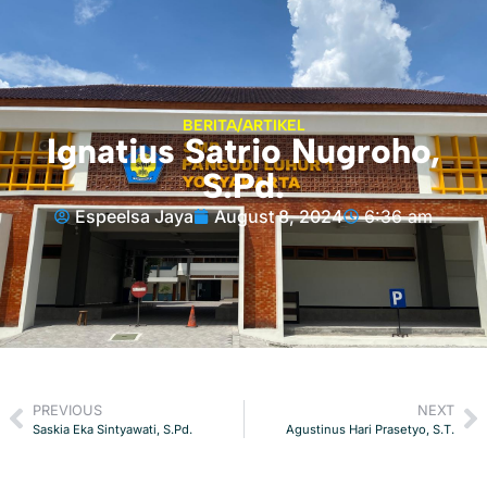
BERITA/ARTIKEL
Ignatius Satrio Nugroho,
S.Pd.
Espeelsa Jaya
August 8, 2024
6:36 am
PREVIOUS
NEXT
Saskia Eka Sintyawati, S.Pd.
Agustinus Hari Prasetyo, S.T.