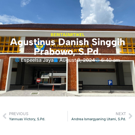
BERITA/ARTIKEL
Agustinus Danish Singgih
Prabowo, S.Pd.
Espeelsa Jaya
August 8, 2024
6:40 am
PREVIOUS
NEXT
Yannuas Victory, S.Pd.
Andrea Ismargyaning Utami, S.Pd.