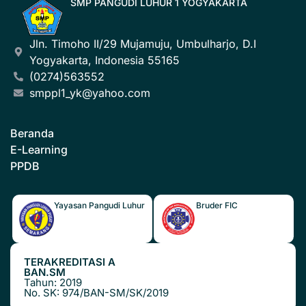
SMP PANGUDI LUHUR 1 YOGYAKARTA
Jln. Timoho II/29 Mujamuju, Umbulharjo, D.I
Yogyakarta, Indonesia 55165
(0274)563552
smppl1_yk@yahoo.com
Beranda
E-Learning
PPDB
Yayasan Pangudi Luhur
Bruder FIC
TERAKREDITASI A
BAN.SM
Tahun: 2019
No. SK: 974/BAN-SM/SK/2019