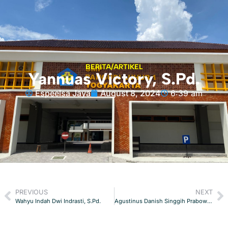
BERITA/ARTIKEL
Yannuas Victory, S.Pd.
Espeelsa Jaya
August 8, 2024
6:39 am
PREVIOUS
NEXT
Wahyu Indah Dwi Indrasti, S.Pd.
Agustinus Danish Singgih Prabowo, S.Pd.