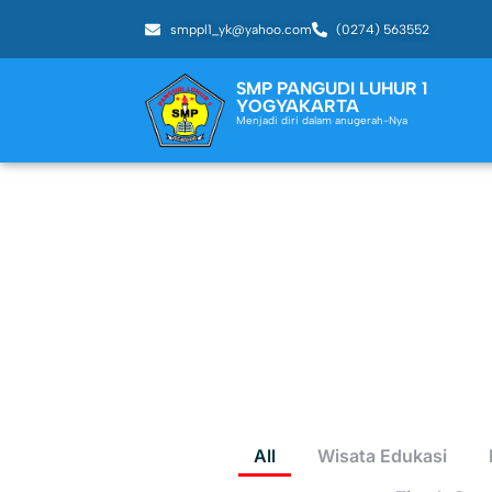
smppl1_yk@yahoo.com
(0274) 563552
SMP PANGUDI LUHUR 1
YOGYAKARTA
Menjadi diri dalam anugerah-Nya
All
Wisata Edukasi