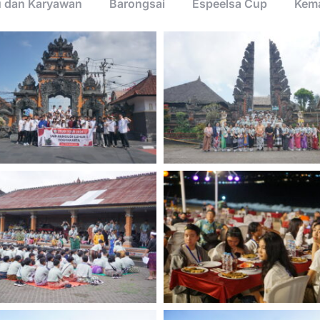
u dan Karyawan
Barongsai
Espeelsa Cup
Kema