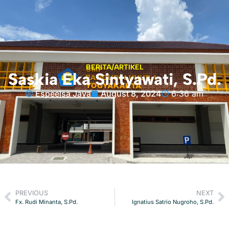
BERITA/ARTIKEL
Saskia Eka Sintyawati, S.Pd.
Espeelsa Jaya
August 8, 2024
6:36 am
PREVIOUS
NEXT
Fx. Rudi Minanta, S.Pd.
Ignatius Satrio Nugroho, S.Pd.