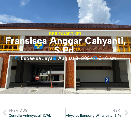
BERITA/ARTIKEL
Fransisca Anggar Cahyanti,
S.Pd.
Espeelsa Jaya
August 8, 2024
6:16 am
PREVIOUS
NEXT
Cornelia Anindyasari, S.Pd.
Aloysius Bambang Wiharjanto, S.Pd.