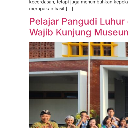
kecerdasan, tetapi juga menumbuhkan kepekaa
merupakan hasil […]
Pelajar Pangudi Luhu
Wajib Kunjung Museu