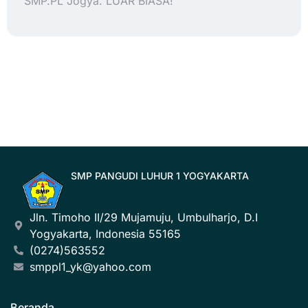
SMP.PL Jogya. LUAR BIASA!
SMP PANGUDI LUHUR 1 YOGYAKARTA
Jln. Timoho II/29 Mujamuju, Umbulharjo, D.I
Yogyakarta, Indonesia 55165
(0274)563552
smppl1_yk@yahoo.com
Beranda