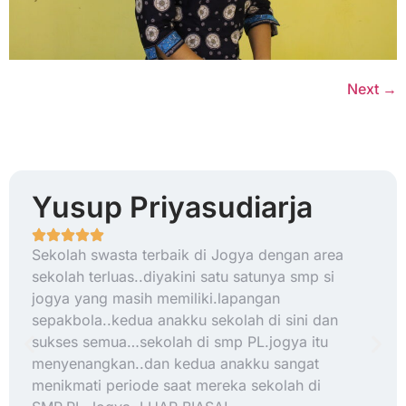
Next
→
Yusup Priyasudiarja
Sekolah swasta terbaik di Jogya dengan area
sekolah terluas..diyakini satu satunya smp si
jogya yang masih memiliki.lapangan
sepakbola..kedua anakku sekolah di sini dan
sukses semua…sekolah di smp PL.jogya itu
menyenangkan..dan kedua anakku sangat
menikmati periode saat mereka sekolah di