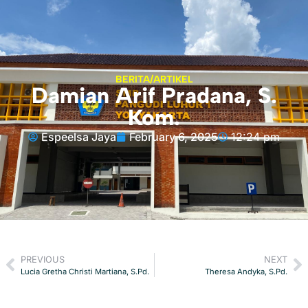
BERITA/ARTIKEL
Damian Arif Pradana, S.
Kom.
Espeelsa Jaya
February 6, 2025
12:24 pm
PREVIOUS
NEXT
Lucia Gretha Christi Martiana, S.Pd.
Theresa Andyka, S.Pd.