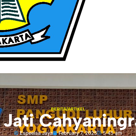
BERITA/ARTIKEL
Jati Cahyaningra
Espeelsa Jaya
February 7, 2025
5:45 am