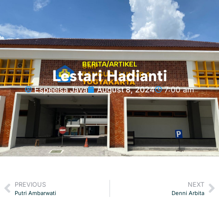
BERITA/ARTIKEL
Lestari Hadianti
Espeelsa Jaya
August 8, 2024
7:00 am
PREVIOUS
NEXT
Putri Ambarwati
Denni Arbita