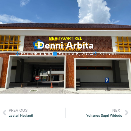
BERITA/ARTIKEL
Denni Arbita
Espeelsa Jaya
August 8, 2024
7:01 am
PREVIOUS
NEXT
Lestari Hadianti
Yohanes Supri Widodo