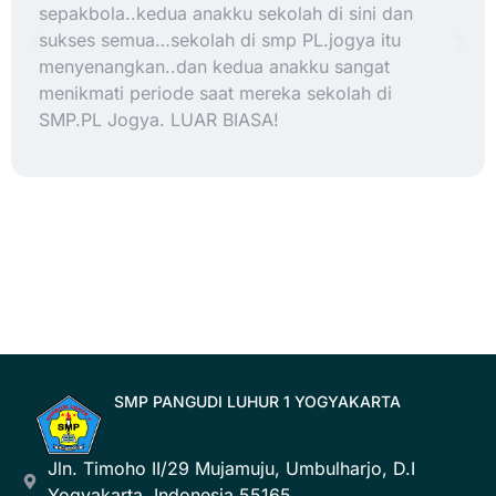
sepakbola..kedua anakku sekolah di sini dan
sukses semua…sekolah di smp PL.jogya itu
menyenangkan..dan kedua anakku sangat
menikmati periode saat mereka sekolah di
SMP.PL Jogya. LUAR BIASA!
SMP PANGUDI LUHUR 1 YOGYAKARTA
Jln. Timoho II/29 Mujamuju, Umbulharjo, D.I
Yogyakarta, Indonesia 55165