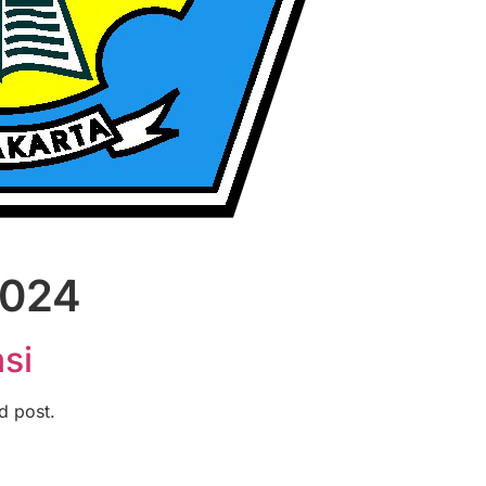
2024
si
d post.