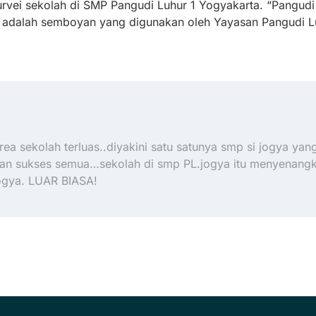
vei sekolah di SMP Pangudi Luhur 1 Yogyakarta. “Pangudi L
ini adalah semboyan yang digunakan oleh Yayasan Pangudi 
ea sekolah terluas..diyakini satu satunya smp si jogya yan
 dan sukses semua…sekolah di smp PL.jogya itu menyenang
ogya. LUAR BIASA!