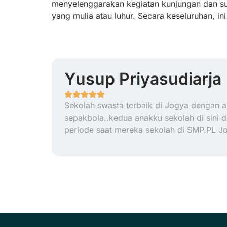
menyelenggarakan kegiatan kunjungan dan sur
yang mulia atau luhur. Secara keseluruhan, 
Yusup Priyasudiarja
Sekolah swasta terbaik di Jogya dengan ar
sepakbola..kedua anakku sekolah di sini
periode saat mereka sekolah di SMP.PL J