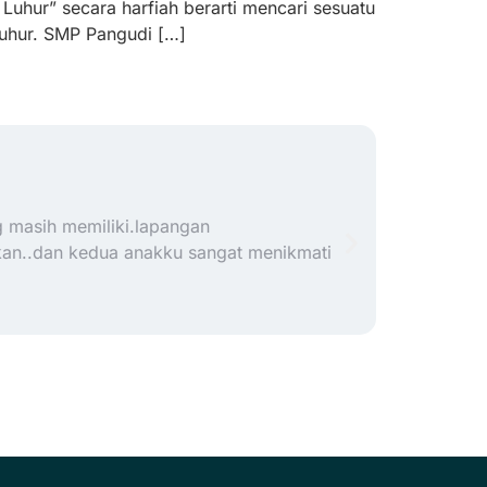
uhur” secara harfiah berarti mencari sesuatu
Luhur. SMP Pangudi […]
Anse
g masih memiliki.lapangan
Sekolah ya
kan..dan kedua anakku sangat menikmati
lengkap. 
ruang kom
sangat pr